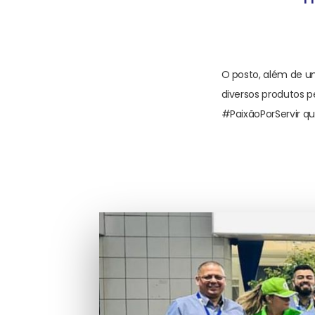
O posto, além de u
diversos produtos 
#PaixãoPorServir q