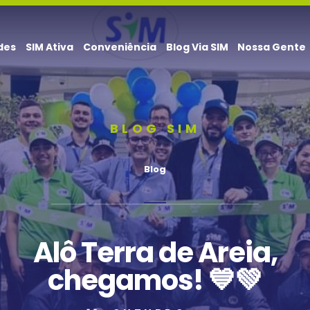
des
SIM Ativa
Conveniência
Blog Via SIM
Nossa Gente
BLOG SIM
Blog
Alô Terra de Areia,
chegamos! 💙💚