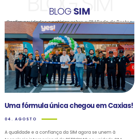
BLOG SIM
BLOG
SIM
Confira novidades e notícias sobre a SIM Rede de Postos.
Uma fórmula única chegou em Caxias!
04. AGOSTO
A qualidade e a confiança da SIM agora se unem à